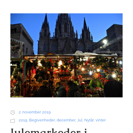
2. november 2019
2019
,
Begivenheder
,
december
,
Jul
,
Nytår
,
vinter
Julemarkeder i