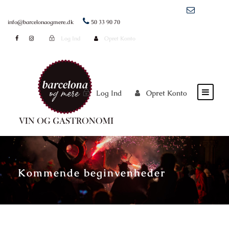
info@barcelonaogmere.dk
50 33 90 70
Log Ind
Opret Konto
Log Ind
Opret Konto
Kommende beginvenheder