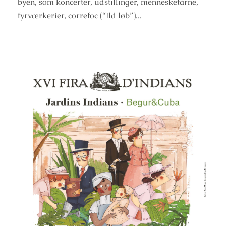
byen, som koncerter, udstillinger, mennesketårne,
fyrværkerier, correfoc (“Ild løb”)...