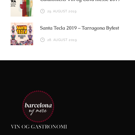
29. AUGUST 2019
Santa Tecla 2019 – Tarragona Byfest
28. AUGUST 2019