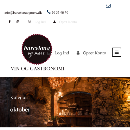
info@barcelonaogmere.dk
50 33 90 70
Log Ind
Opret Konto
Log Ind
Opret Konto
Kategori
oktober