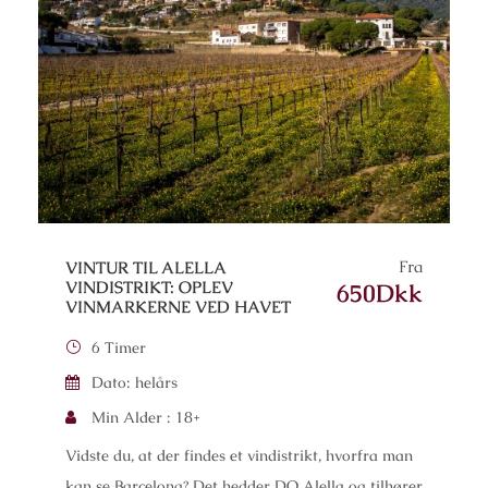
Fra
VINTUR TIL ALELLA
VINDISTRIKT: OPLEV
650Dkk
VINMARKERNE VED HAVET
6 Timer
Dato: helårs
Min Alder : 18+
Vidste du, at der findes et vindistrikt, hvorfra man
kan se Barcelona? Det hedder DO Alella og tilhører