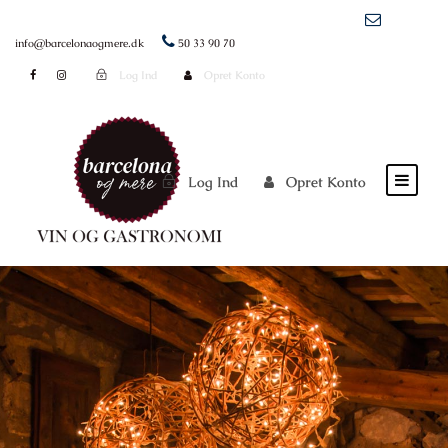
info@barcelonaogmere.dk
50 33 90 70
Log Ind
Opret Konto
Log Ind
Opret Konto