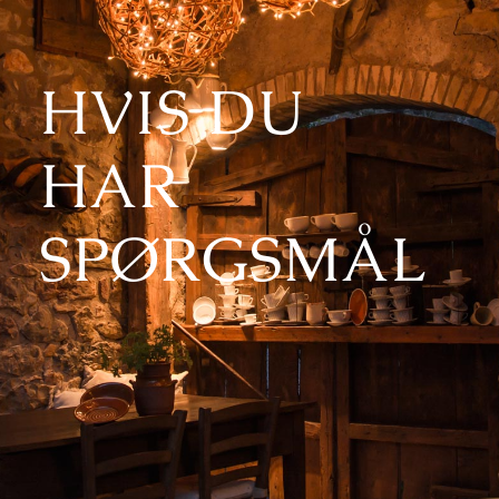
HVIS DU
HAR
SPØRGSMÅL