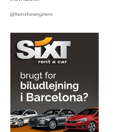
@barcelonaogmere