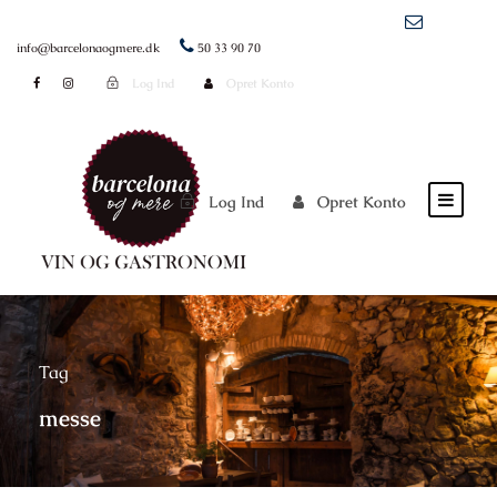
info@barcelonaogmere.dk
50 33 90 70
Log Ind
Opret Konto
Log Ind
Opret Konto
Tag
messe