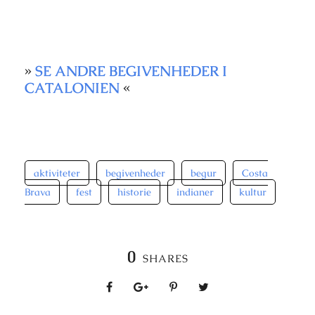
»
SE ANDRE BEGIVENHEDER I
CATALONIEN
«
aktiviteter
begivenheder
begur
Costa
Brava
fest
historie
indianer
kultur
0
SHARES