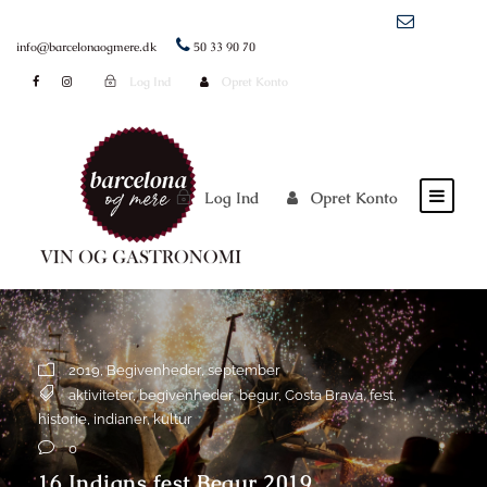
info@barcelonaogmere.dk
50 33 90 70
Log Ind
Opret Konto
Log Ind
Opret Konto
2019
,
Begivenheder
,
september
aktiviteter
,
begivenheder
,
begur
,
Costa Brava
,
fest
,
historie
,
indianer
,
kultur
0
16 Indians fest Begur 2019