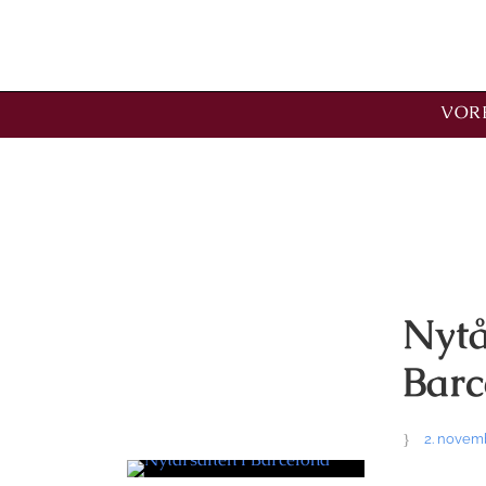
VORE
Kategori
december
Nytå
Barc
2. novem