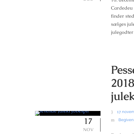
Cardedeu 
finder ste
sælges jul
julegodter
Pess
2018
jule
17. nove
17
Begiven
NOV