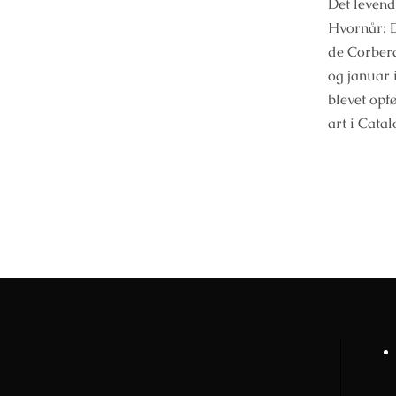
Det levend
Hvornår: D
de Corbera
og januar 
blevet opf
art i Catal