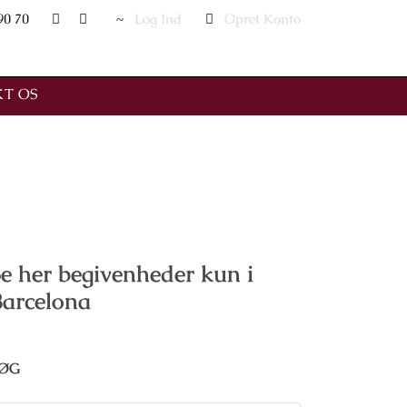
90 70
Log Ind
Opret Konto
T OS
e her begivenheder kun i
Barcelona
ØG