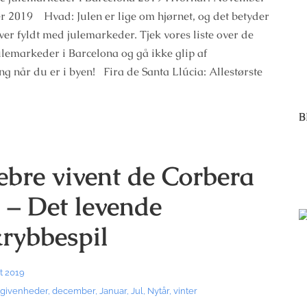
 2019 Hvad: Julen er lige om hjørnet, og det betyder
iver fyldt med julemarkeder. Tjek vores liste over de
julemarkeder i Barcelona og gå ikke glip af
ng når du er i byen! Fira de Santa Llúcia: Allestørste
B
ebre vivent de Corbera
 – Det levende
krybbespil
t 2019
givenheder
,
december
,
Januar
,
Jul
,
Nytår
,
vinter