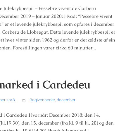
e Julekrybbespil – Pessebre vivent de Corbera
ecember 2019 – Januar 2020: Hvad: “Pessebre vivent
” er et levende julekrybbespil som opføres i december
i Corbera de Llobregat. Dette levende julekrybbespil er
ørt hver vinter siden 1962 og derfor er det ældste af sin
onien. Forestillingen varer cirka 60 minutter...
marked i Cardedeu
ber 2018
Begivenheder
,
december
d i Cardedeu Hvornår: December 2018: den 14.
l.19.30), den 15. december (fra kl. 9 til kl. 20) og den
er (fra kl. 10 til kl.20) Hvad: Julemarked i