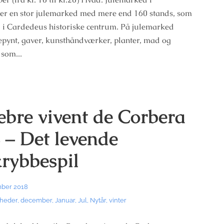
er en stor julemarked med mere end 160 stands, som
d i Cardedeus historiske centrum. På julemarked
epynt, gaver, kunsthåndværker, planter, mad og
 som...
ebre vivent de Corbera
 – Det levende
krybbespil
mber 2018
heder
,
december
,
Januar
,
Jul
,
Nytår
,
vinter