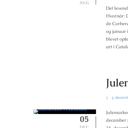
AUG
Det levend
Hvornår: D
de Corbera
og januar 
blevet opf
art i Catal
Jule
5. decem
Julemarke
05
december (k
DEC
16. decemb