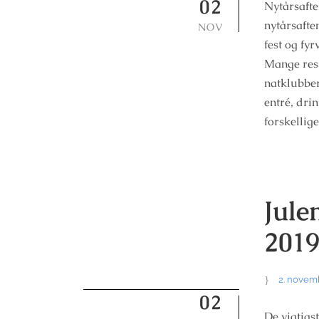
02
Nytårsafte
nytårsafte
NOV
fest og fy
Mange res
natklubber
entré, dri
forskellige
Jule
201
2. novem
02
De vigtig