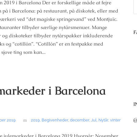
n 2019 i Barcelona Der er forskellige måde at fejre
n på i Barcelona: på restaurant, på diskotek, eller med
rværkeri ved “det magiske springevand” ved Montjuïc.
tauranter tilbyder særlige nytårsmenuer. Mange
F
 og diskoteker tilbyder nytårspakker inkluderende
nks og “cotillón”. “Cotillón” er en festpakke med
 sjove ting som kan...
markeder i Barcelona
9
I
@
ber 2019
2019
,
Begivenheder
,
december
,
Jul
,
Nytår
,
vinter
ste julemarkeder i Barcelona 2019 Hvornår: November