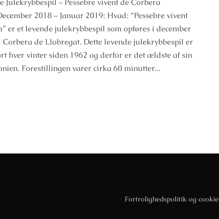
e Julekrybbespil – Pessebre vivent de Corbera
ecember 2018 – Januar 2019: Hvad: “Pessebre vivent
” er et levende julekrybbespil som opføres i december
i Corbera de Llobregat. Dette levende julekrybbespil er
ørt hver vinter siden 1962 og derfor er det ældste af sin
onien. Forestillingen varer cirka 60 minutter...
Fortrolighedspolitik og cookie