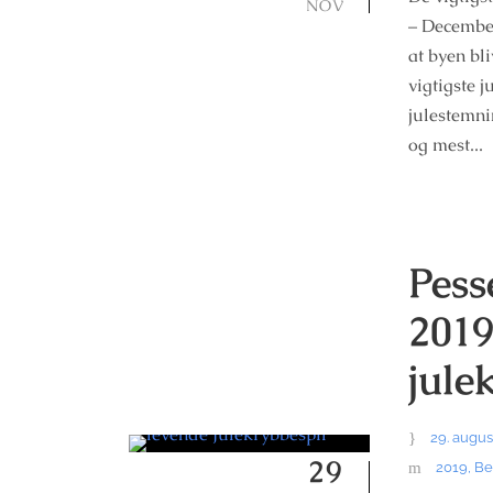
NOV
– December
at byen bl
vigtigste 
julestemni
og mest...
Pess
2019
jule
29. augus
29
2019
,
Be