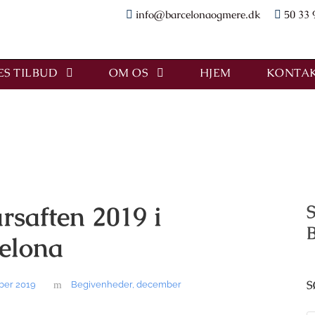
info@barcelonaogmere.dk
50 33 
S TILBUD
OM OS
HJEM
KONTAK
rsaften 2019 i
S
elona
S
ber 2019
Begivenheder
,
december