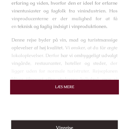
erfaring og viden, hvorfor den er ideel for erfarne
vinentusiaster og fagfolk fra vinindustrien. Hos
vinproducenterne er der mulighed for at få
en
teknisk og faglig indsigt i vinproduktionen.
Denne rejse byder på vin, mad og turistmæssige
oplevelser
af høj kvalitet.
Vi ønsker, at du får ægte
lokaloplevelser. Derfor
har vi omhyggeligt udvalgt
vingårde
,
restauranter, hoteller og steder,
der
ligger uden for normale turistruter. Rejseplanen
bliver tilpasset efter stedernes ledighed, men vi
udvælger altid efter et højt kvalitetskriterie.
Vi har
LÆS MERE
begrænset deltagerantallet til 16 personer
, da vi
ønsker at give den bedst mulige oplevelse og give
den ønskede opmærksomhed og tid til gæsterne.
Rejsen starter i Barcelona. Herfra kører vi i en
Vinrejse