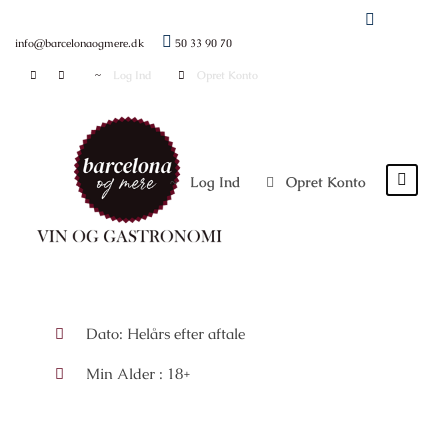
info@barcelonaogmere.dk
50 33 90 70
Log Ind
Opret Konto
Log Ind
Opret Konto
8 dages luksus vinrejse
Dato: Helårs efter aftale
Min Alder : 18+