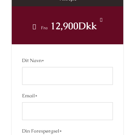
privatbus gennem Catalonien. Under kørslen
kører vi forbi smukke steder i det lokale
landskab:
bjergene langs kysten, Montserrat, Costa
12,900Dkk
Brava, Pyrenæerne og Montsant.
Fra
Dit Navn
*
Email
*
Din Forespørgsel
*