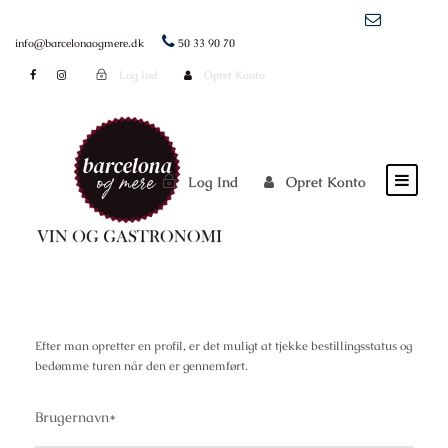
info@barcelonaogmere.dk
50 33 90 70
Log Ind
Opret Konto
Log Ind
Opret Konto
Efter man opretter en profil, er det muligt at tjekke bestillingsstatus og
bedømme turen når den er gennemført.
Brugernavn
*