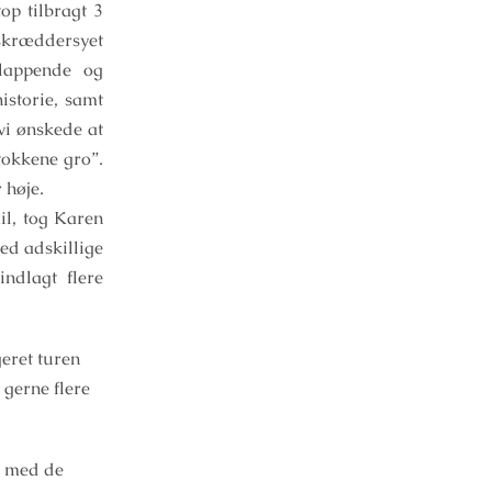
p tilbragt 3
skræddersyet
slappende og
istorie, samt
vi ønskede at
tokkene gro”.
 høje.
il, tog Karen
ed adskillige
ndlagt flere
geret turen
 gerne flere
v med de