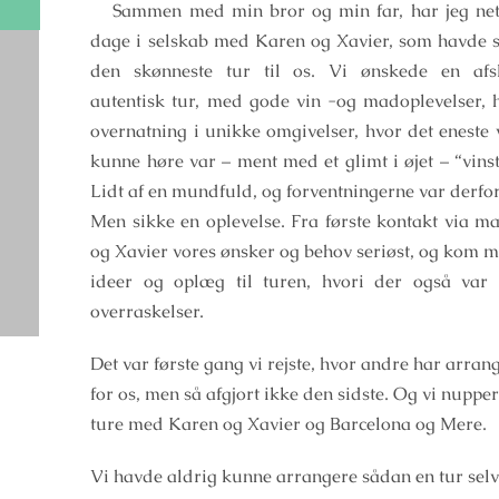
Sammen med min bror og min far, har jeg neto
dage i selskab med Karen og Xavier, som havde 
den skønneste tur til os. Vi ønskede en af
autentisk tur, med gode vin -og madoplevelser, h
overnatning i unikke omgivelser, hvor det eneste 
kunne høre var – ment med et glimt i øjet – “vins
Lidt af en mundfuld, og forventningerne var derfor
Men sikke en oplevelse. Fra første kontakt via ma
og Xavier vores ønsker og behov seriøst, og kom m
ideer og oplæg til turen, hvori der også var i
overraskelser.
Det var første gang vi rejste, hvor andre har arran
for os, men så afgjort ikke den sidste. Og vi nupper
ture med Karen og Xavier og Barcelona og Mere.
Vi havde aldrig kunne arrangere sådan en tur sel