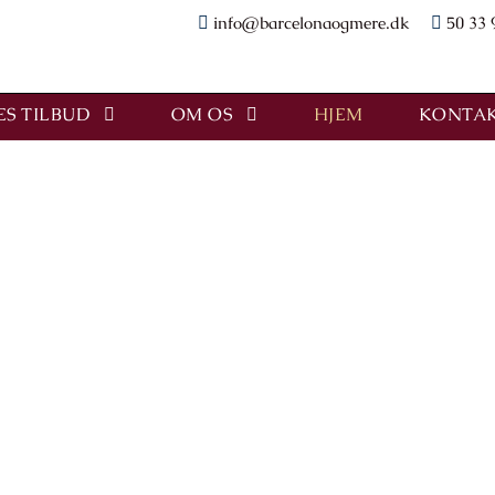
info@barcelonaogmere.dk
50 33 
S TILBUD
OM OS
HJEM
KONTAK