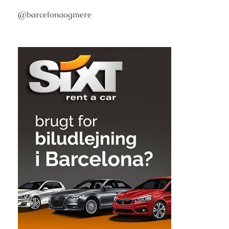
@barcelonaogmere