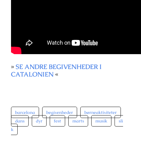
»
SE ANDRE BEGIVENHEDER I
CATALONIEN
«
barcelona
begivenheder
børneaktiviteter
dans
dyr
fest
marts
musik
sli
k