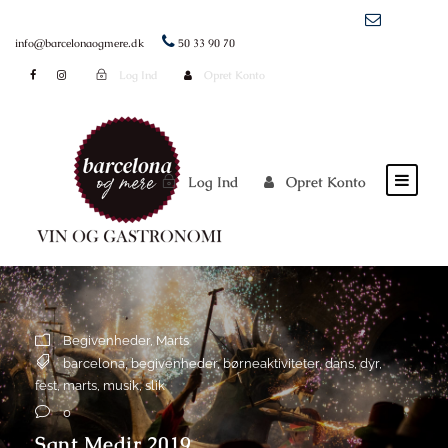
info@barcelonaogmere.dk
50 33 90 70
Log Ind
Opret Konto
Log Ind
Opret Konto
Begivenheder
,
Marts
barcelona
,
begivenheder
,
børneaktiviteter
,
dans
,
dyr
,
fest
,
marts
,
musik
,
slik
0
Sant Medir 2019