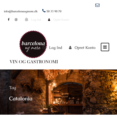
info@barcelonaogmere.dk
50 33 90 70
Log Ind
Opret Konto
Log Ind
Opret Konto
Tag
Catalonia