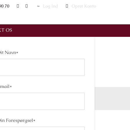
90 70
Log Ind
Opret Konto
1,295Dkk
Fra
T OS
it Navn
*
mail
*
in Forespørgsel
*