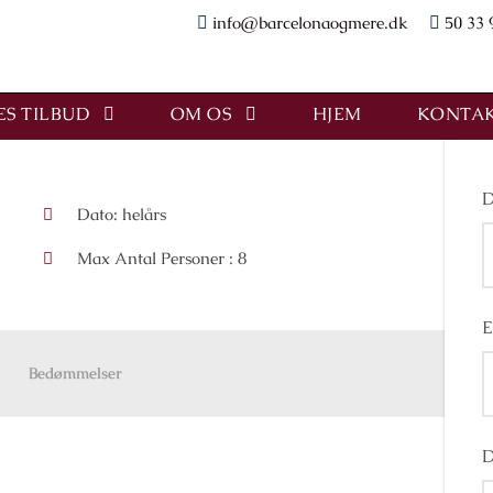
info@barcelonaogmere.dk
50 33 
S TILBUD
OM OS
HJEM
KONTAK
D
Dato: helårs
Max Antal Personer : 8
E
Bedømmelser
D