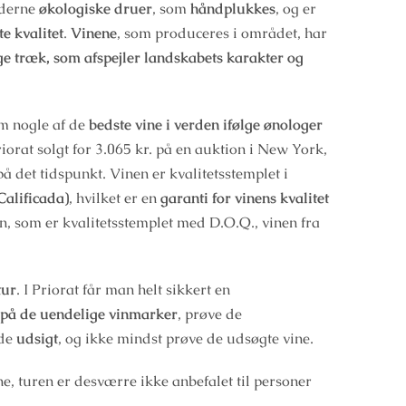
nderne
økologiske druer
, som
håndplukkes
, og er
e kvalitet
.
Vinene
, som produceres i området, har
ge træk, som afspejler landskabets karakter og
om nogle af de
bedste vine i verden ifølge ønologer
riorat solgt for 3.065 kr. på en auktion i New York,
på det tidspunkt. Vinen er kvalitetsstemplet i
alificada)
, hvilket er en
garanti for vinens kvalitet
in, som er kvalitetsstemplet med D.O.Q., vinen fra
tur
. I Priorat får man helt sikkert en
 på de uendelige vinmarker
, prøve de
nde
udsigt
, og ikke mindst prøve de udsøgte vine.
 turen er desværre ikke anbefalet til personer