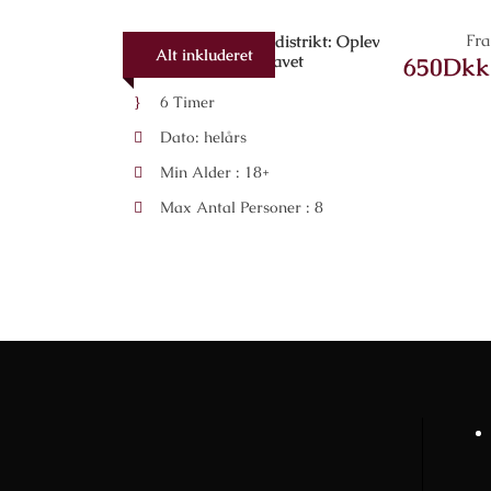
Fra
Vintur til Alella vindistrikt: Oplev
Alt inkluderet
vinmarkerne ved havet
650Dkk
6 Timer
Dato: helårs
Min Alder : 18+
Max Antal Personer : 8