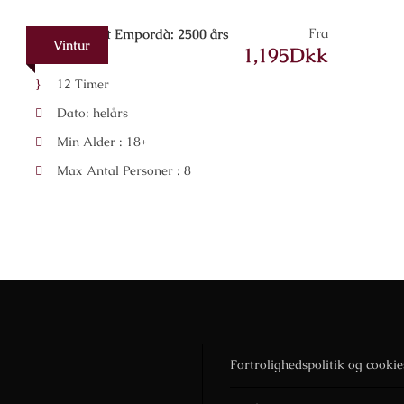
Fra
Vindistriktet Empordà: 2500 års
Vintur
historie
1,195Dkk
12 Timer
Dato: helårs
Min Alder : 18+
Max Antal Personer : 8
Fortrolighedspolitik og cookie