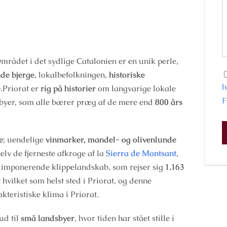
rådet i det sydlige Catalonien er en unik perle,
de bjerge
, lokalbefolkningen,
historiske
h
e
.Priorat er
rig på historier
om langvarige lokale
F
sbyer, som alle bærer præg af de mere end
800 års
e
; uendelige
vinmarker, mandel- og olivenlunde
elv de fjerneste afkroge af la
Sierra de Montsant
,
 imponerende klippelandskab, som rejser sig
1.163
t hvilket som helst sted i Priorat, og denne
akteristiske klima i Priorat.
ud til
små landsbyer
, hvor tiden har stået stille i