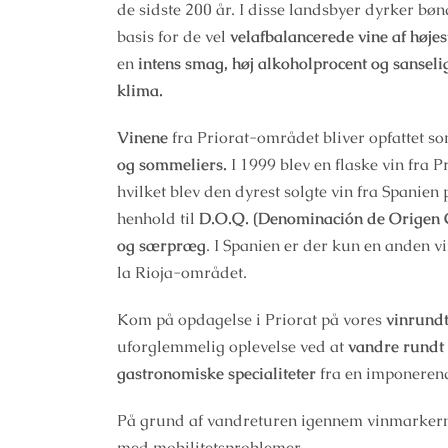
de sidste 200 år. I disse landsbyer dyrker bø
basis for de vel
velafbalancerede vine af højest
en
intens smag, høj alkoholprocent og sanseli
klima.
Vinene
fra Priorat-området bliver opfattet s
og sommeliers.
I 1999 blev en flaske vin fra P
hvilket blev den dyrest solgte vin fra Spanien 
henhold til
D.O.Q. (Denominación de Origen C
og særpræg
. I Spanien er der kun en anden v
la Rioja-området.
Kom på opdagelse i Priorat på vores
vinrund
uforglemmelig oplevelse ved at
vandre rundt
gastronomiske specialiteter
fra en imponere
På grund af vandreturen igennem vinmarkerne,
med mobilitetsproblemer.