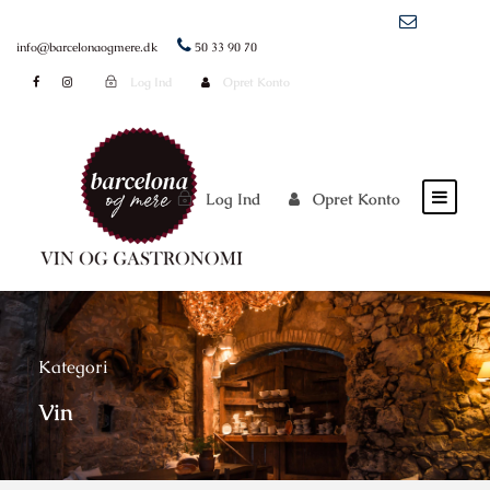
info@barcelonaogmere.dk
50 33 90 70
Log Ind
Opret Konto
Log Ind
Opret Konto
Kategori
Vin