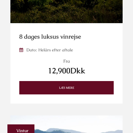
8 dages luksus vinrejse
Dato: Helårs efter aftale
Fra
12,900Dkk
LÆS MERE
Vintur