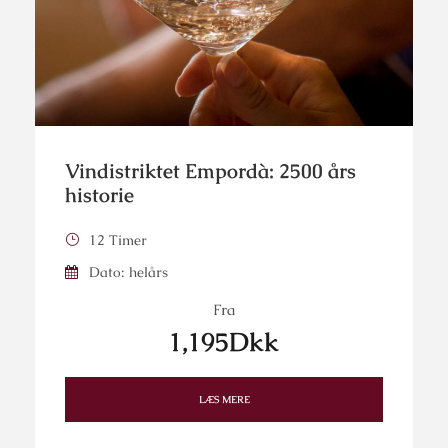
Vindistriktet Empordà: 2500 års
historie
12 Timer
Dato: helårs
Fra
1,195Dkk
LÆS MERE