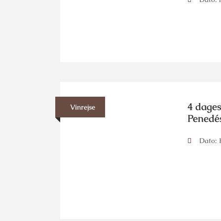
4 dages
Vinrejse
Penedé
Dato: H