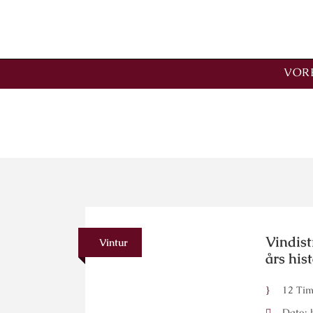
VORE
Kategori
Kultur
Vindist
Vintur
års hist
12 Tim
Dato: 