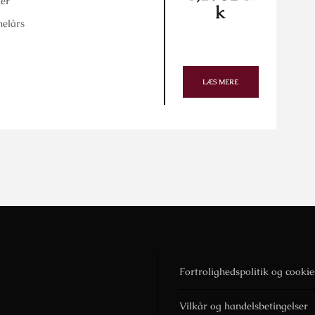
er
k
helårs
LÆS MERE
Fortrolighedspolitik og cookie
Vilkår og handelsbetingelser