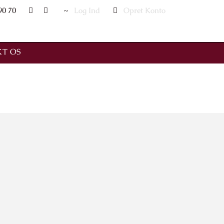
90 70
Log Ind
Opret Konto
T OS