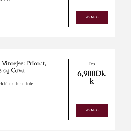
LÆS MERE
 Vinrejse: Priorat,
Fra
s og Cava
6,900Dk
k
elårs efter aftale
LÆS MERE