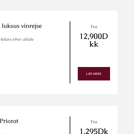
 luksus vinrejse
Fra
12,900D
elårs efter aftale
kk
LÆS MERE
Priorat
Fra
1,295Dk