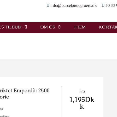
info@barcelonaogmere.dk
50 33 
S TILBUD
OM OS
HJEM
KONTAK
riktet Empordà: 2500
Fra
orie
1,195Dk
k
er
helårs