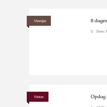
8 dages
Vinrejse
Dato: H
Opdag 
Vintur