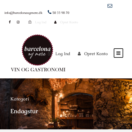
info@barcelonaogmere.dk
50 33 90 70
Log Ind
Opret Konto
Log Ind
Opret Konto
Kategori
Endagstur