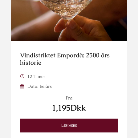
Vindistriktet Empordà: 2500 års
historie
12 Timer
Dato: helårs
Fra
1,195Dkk
LÆS MERE