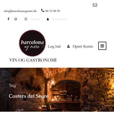
info@barcelonaogmere.dk
50 33 90 70
Log Ind
Opret Konto
Log Ind
Opret Konto
Tag
Costers del Segre