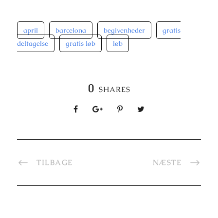
april
barcelona
begivenheder
gratis
deltagelse
gratis løb
løb
0
SHARES
TILBAGE
NÆSTE