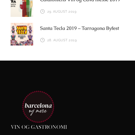
29. AUGUST 2019
Santa Tecla 2019 – Tarragona Byfest
28. AUGUST 2019