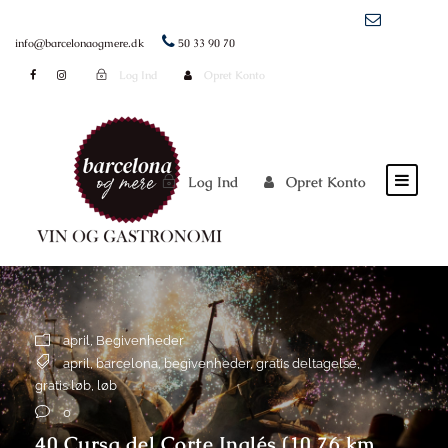
info@barcelonaogmere.dk
50 33 90 70
Log Ind
Opret Konto
Log Ind
Opret Konto
april
,
Begivenheder
april
,
barcelona
,
begivenheder
,
gratis deltagelse
,
gratis løb
,
løb
0
40 Cursa del Corte Inglés (10,76 km