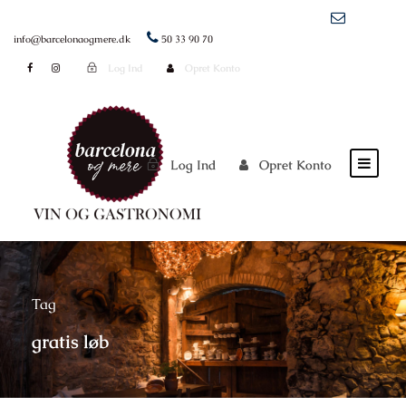
info@barcelonaogmere.dk
50 33 90 70
Log Ind
Opret Konto
Log Ind
Opret Konto
Tag
gratis løb