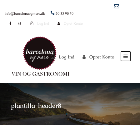
info@barcelonaogmere.dk
50 33 90 70
Log Ind
Opret Konto
Log Ind
Opret Konto
plantilla-header8