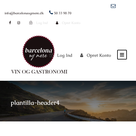
info@barcelonaogmere.dk
50 33 90 70
Log Ind
Opret Konto
Log Ind
Opret Konto
plantilla-header4