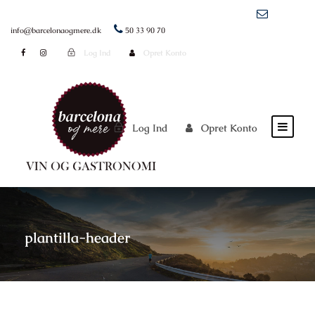
info@barcelonaogmere.dk
50 33 90 70
Log Ind
Opret Konto
Log Ind
Opret Konto
plantilla-header