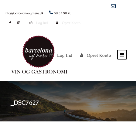
info@barcelonaogmere.dk
50 33 90 70
Log Ind
Opret Konto
Log Ind
Opret Konto
_DSC7627