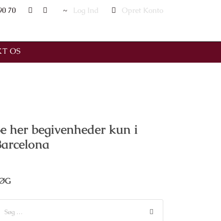
90 70
Log Ind
Opret Konto
T OS
e her begivenheder kun i
Barcelona
ØG