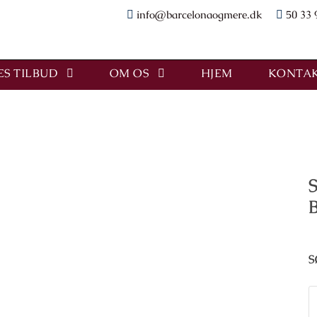
info@barcelonaogmere.dk
50 33 
S TILBUD
OM OS
HJEM
KONTAK
S
S