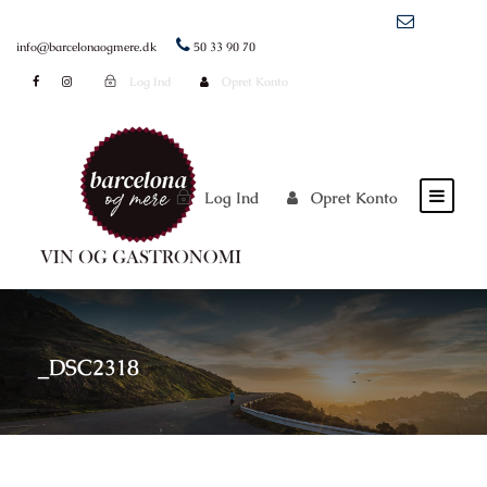
info@barcelonaogmere.dk
50 33 90 70
Log Ind
Opret Konto
Log Ind
Opret Konto
_DSC2318