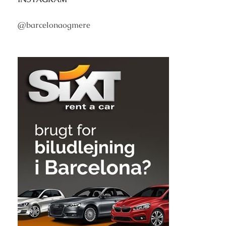
@barcelonaogmere