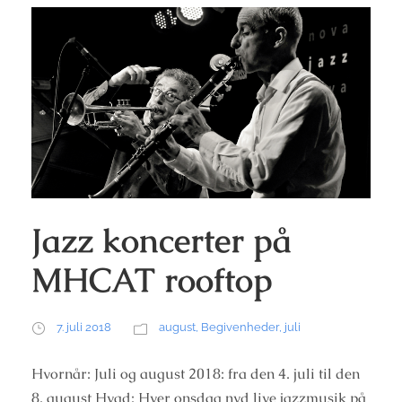
Jazz koncerter på
MHCAT rooftop
7. juli 2018
august
,
Begivenheder
,
juli
Hvornår: Juli og august 2018: fra den 4. juli til den
8. august Hvad: Hver onsdag nyd live jazzmusik på