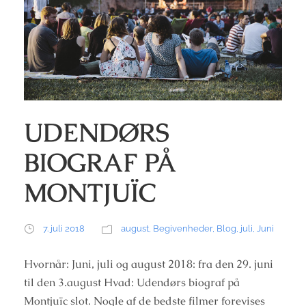
UDENDØRS
BIOGRAF PÅ
MONTJUÏC
7. juli 2018
august
,
Begivenheder
,
Blog
,
juli
,
Juni
Hvornår: Juni, juli og august 2018: fra den 29. juni
til den 3.august Hvad: Udendørs biograf på
Montjuïc slot. Nogle af de bedste filmer forevises