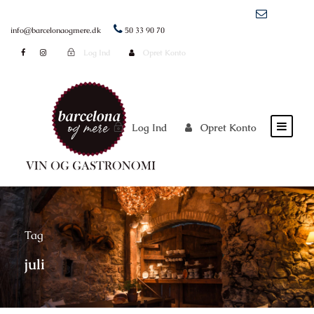
info@barcelonaogmere.dk
50 33 90 70
Log Ind
Opret Konto
Log Ind
Opret Konto
Tag
juli