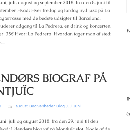
ni, juli, august og september 2018: fra den 8. juni til
ptember Hvad: Hver fredag og lørdag nyd jazz på La
agterrasse med de bedste udsigter til Barcelona.
luderer adgang til La Pedrera, en drink og koncerten.
F
r: 35€ Hvor: La Pedrera Hvordan tager man af sted:
...
NDØRS BIOGRAF PÅ
TJUÏC
I
8
august
,
Begivenheder
,
Blog
,
juli
,
Juni
@
ni, juli og august 2018: fra den 29. juni til den
vad: Udendørs biograf på Montjuïc slot. Nogle af de