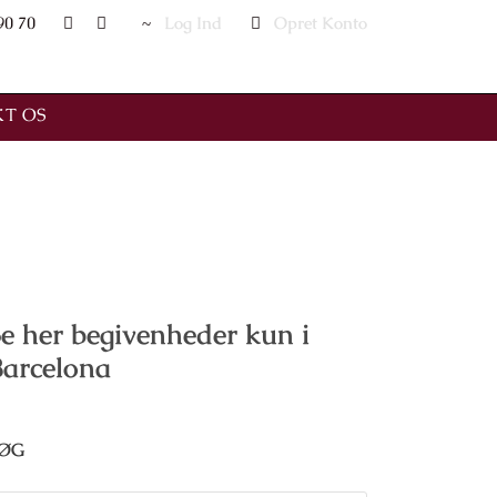
90 70
Log Ind
Opret Konto
T OS
e her begivenheder kun i
Barcelona
ØG