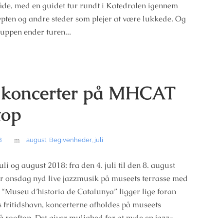
åde, med en guidet tur rundt i Katedralen igennem
ypten og andre steder som plejer at være lukkede. Og
gruppen ender turen...
 koncerter på MHCAT
top
8
august
,
Begivenheder
,
juli
li og august 2018: fra den 4. juli til den 8. august
r onsdag nyd live jazzmusik på museets terrasse med
 “Museu d’historia de Catalunya” ligger lige foran
 fritidshavn, koncerterne afholdes på museets
på rooftop. Det giver mulighed for at nyde en jazz-