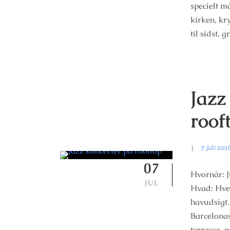
specielt m
kirken, kr
til sidst, 
Jazz
roof
7. juli 201
07
Hvornår: Ju
JUL
Hvad: Hve
havudsigt.
Barcelonas
terrasse, 