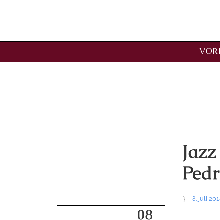
VORE
Kategori
juli
Jazz
Pedr
8. juli 20
08