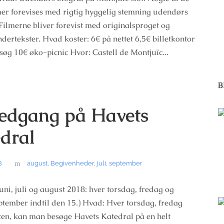
mer forevises med rigtig hyggelig stemning udendørs
. Filmerne bliver forevist med originalsproget og
dertekster. Hvad koster: 6€ på nettet 6,5€ billetkontor
esøg 10€ øko-picnic Hvor: Castell de Montjuïc...
B
edgang på Havets
dral
8
august
,
Begivenheder
,
juli
,
september
uni, juli og august 2018: hver torsdag, fredag og
ptember indtil den 15.) Hvad: Hver torsdag, fredag
ten, kan man besøge Havets Katedral på en helt