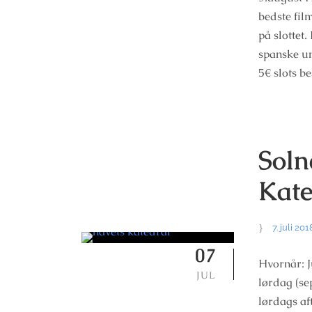
bedste fil
på slottet
spanske un
5€ slots b
Soln
Kate
7. juli 201
07
Hvornår: J
JUL
lørdag (se
lørdags af