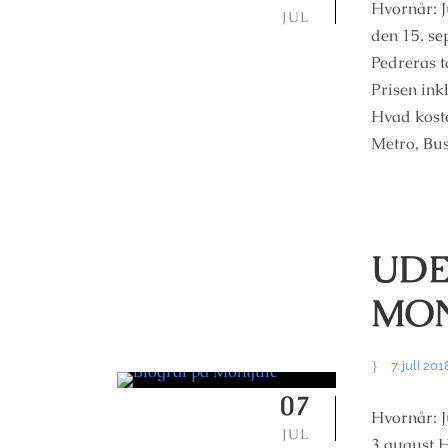
Hvornår: Ju
JUL
den 15. se
Pedreras t
Prisen ink
Hvad koste
Metro, Bus,
UDE
MON
7. juli 201
07
Hvornår: Ju
JUL
3.august H