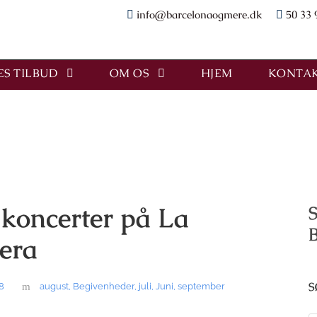
info@barcelonaogmere.dk
50 33 
S TILBUD
OM OS
HJEM
KONTAK
 koncerter på La
S
era
S
18
august
,
Begivenheder
,
juli
,
Juni
,
september