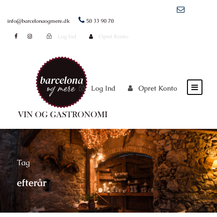
info@barcelonaogmere.dk
50 33 90 70
Log Ind
Opret Konto
Log Ind
Opret Konto
Tag
efterår