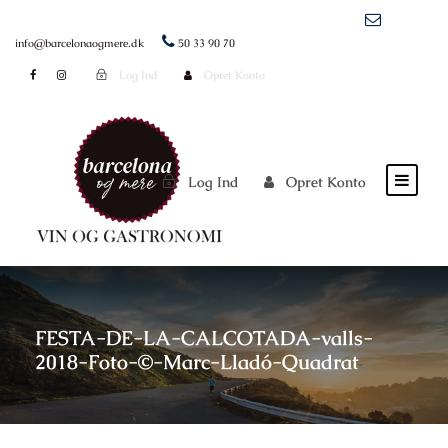
info@barcelonaogmere.dk
50 33 90 70
Log Ind
Opret Konto
Log Ind
Opret Konto
FESTA-DE-LA-CALCOTADA-valls-
2018-Foto-©-Marc-Lladó-Quadrat