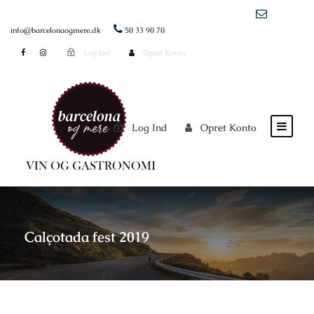
info@barcelonaogmere.dk
50 33 90 70
Log Ind
Opret Konto
Log Ind
Opret Konto
Calçotada fest 2019