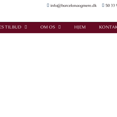
info@barcelonaogmere.dk
50 33 
S TILBUD
OM OS
HJEM
KONTAK