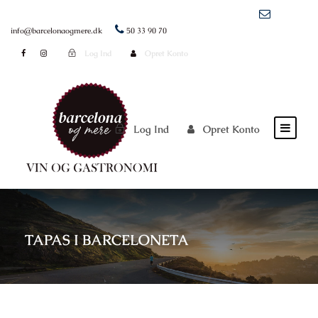
info@barcelonaogmere.dk
50 33 90 70
Log Ind
Opret Konto
Log Ind
Opret Konto
TAPAS I BARCELONETA