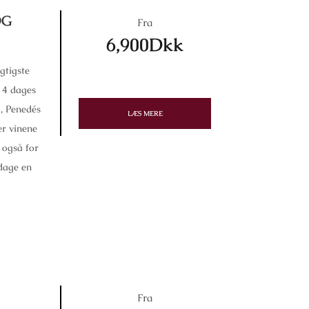
OG
Fra
6,900Dkk
gtigste
s 4 dages
a, Penedés
LÆS MERE
er vinene
 også for
dage en
Fra