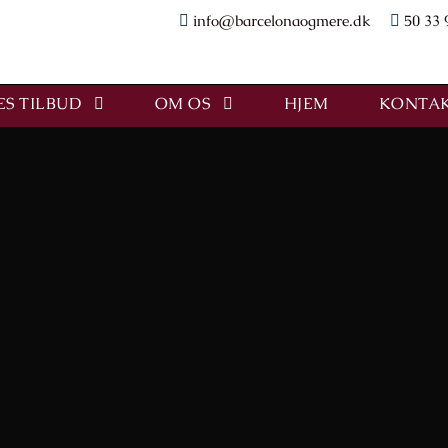
info@barcelonaogmere.dk
50 33 
S TILBUD
OM OS
HJEM
KONTAK