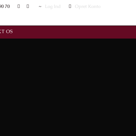
90 70
Log Ind
Opret Konto
T OS