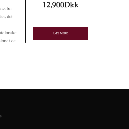
12,900Dkk
ne, for
et, det
atalanske
LÆS MERE
blandt de
s