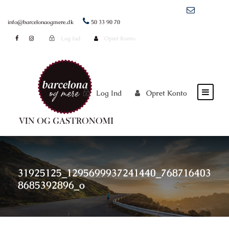
info@barcelonaogmere.dk
50 33 90 70
Log Ind
Opret Konto
Log Ind
Opret Konto
31925125_1295699937241440_768716403
8685392896_o