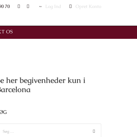
90 70
Log Ind
Opret Konto
T OS
e her begivenheder kun i
Barcelona
ØG