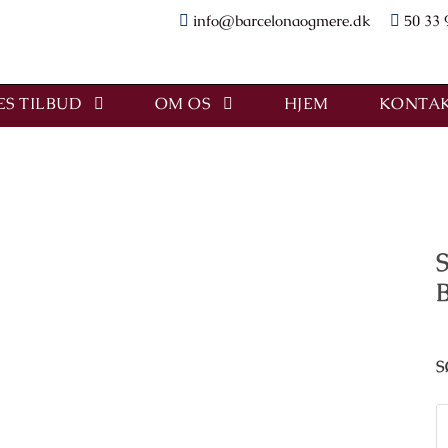
info@barcelonaogmere.dk
50 33 
S TILBUD
OM OS
HJEM
KONTAK
S
S