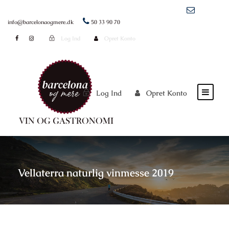
info@barcelonaogmere.dk
50 33 90 70
Log Ind
Opret Konto
Log Ind
Opret Konto
Vellaterra naturlig vinmesse 2019