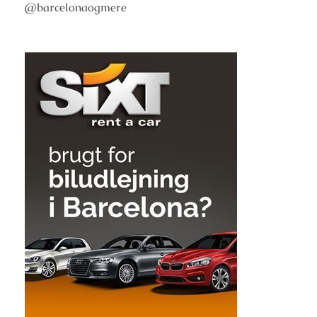
@barcelonaogmere