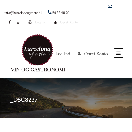
info@barcelonaogmere.dk
50 33 90 70
Log Ind
Opret Konto
Log Ind
Opret Konto
_DSC8237