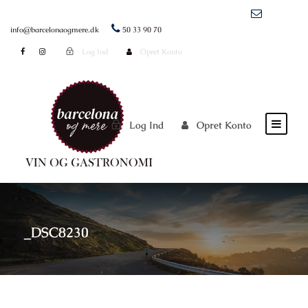
info@barcelonaogmere.dk
50 33 90 70
Log Ind
Opret Konto
Log Ind
Opret Konto
_DSC8230