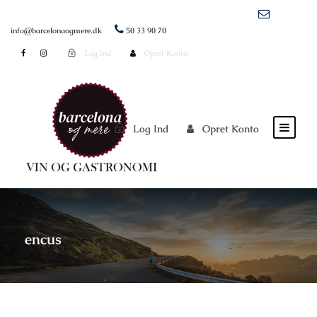
info@barcelonaogmere.dk
50 33 90 70
Log Ind
Opret Konto
Log Ind
Opret Konto
encus