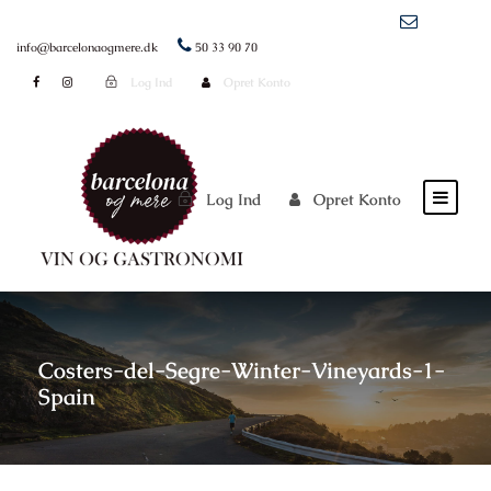
info@barcelonaogmere.dk
50 33 90 70
Log Ind
Opret Konto
Log Ind
Opret Konto
Costers-del-Segre-Winter-Vineyards-1-
Spain