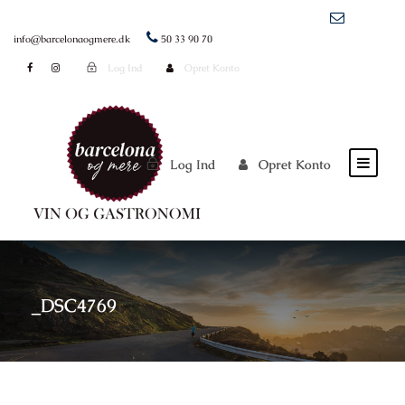
info@barcelonaogmere.dk
50 33 90 70
Log Ind
Opret Konto
Log Ind
Opret Konto
_DSC4769