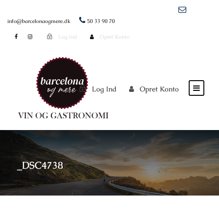
info@barcelonaogmere.dk
50 33 90 70
Log Ind
Opret Konto
Log Ind
Opret Konto
_DSC4738