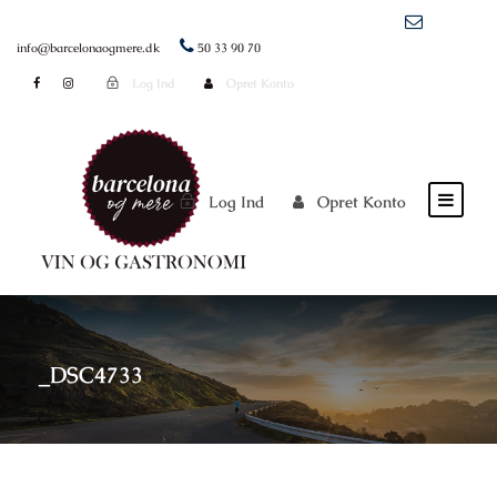
info@barcelonaogmere.dk
50 33 90 70
Log Ind
Opret Konto
Log Ind
Opret Konto
_DSC4733