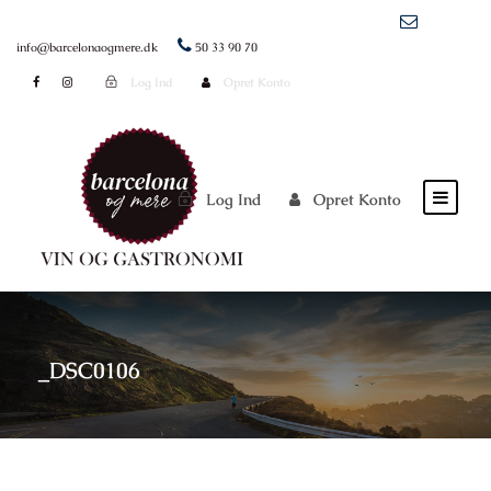
info@barcelonaogmere.dk
50 33 90 70
Log Ind
Opret Konto
Log Ind
Opret Konto
_DSC0106