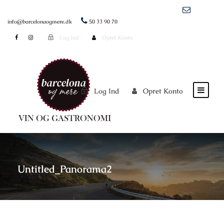
info@barcelonaogmere.dk
50 33 90 70
Log Ind
Opret Konto
Log Ind
Opret Konto
Untitled_Panorama2