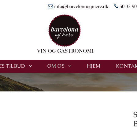
info@barcelonaogmere.dk
50 33 90
S TILBUD
OM OS
HJEM
KONTAK
S