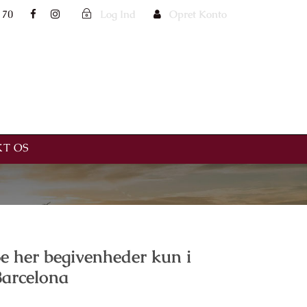
 70
Log Ind
Opret Konto
T OS
e her begivenheder kun i
Barcelona