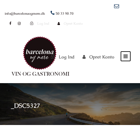
info@barcelonaogmere.dk
50 33 90 70
Log Ind
Opret Konto
Log Ind
Opret Konto
_DSC5327