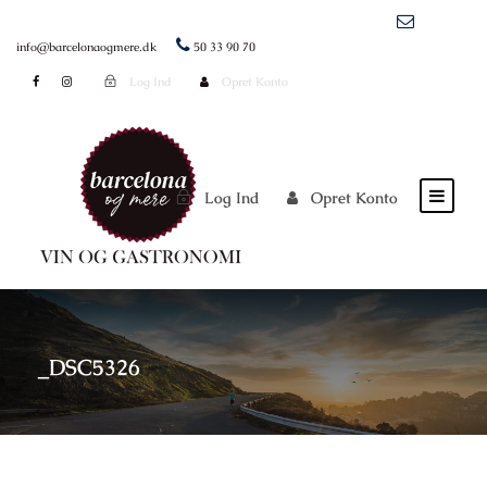
info@barcelonaogmere.dk
50 33 90 70
Log Ind
Opret Konto
Log Ind
Opret Konto
_DSC5326