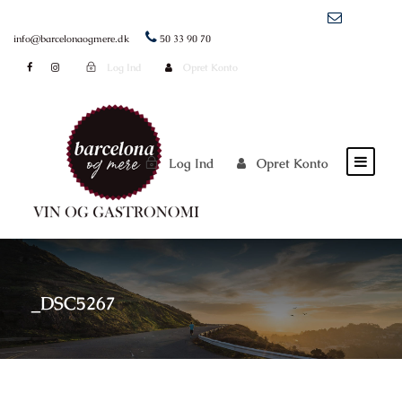
info@barcelonaogmere.dk
50 33 90 70
Log Ind
Opret Konto
Log Ind
Opret Konto
_DSC5267