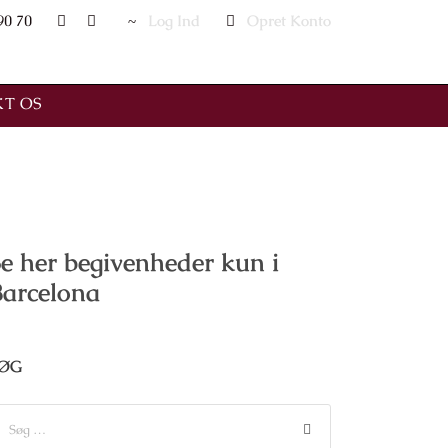
90 70
Log Ind
Opret Konto
T OS
e her begivenheder kun i
Barcelona
ØG