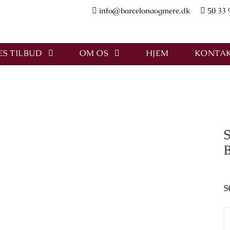
info@barcelonaogmere.dk
50 33 
S TILBUD
OM OS
HJEM
KONTAK
S
S